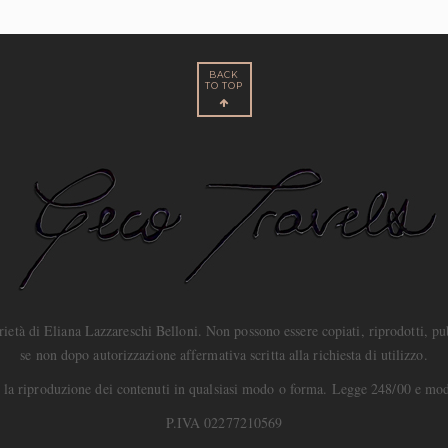
BACK
TO TOP
età di Eliana Lazzareschi Belloni. Non possono essere copiati, riprodotti, pubbl
se non dopo autorizzazione affermativa scritta alla richiesta di utilizzo.
 e la riproduzione dei contenuti in qualsiasi modo o forma. Legge 248/00 e mod
P.IVA 02277210569