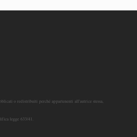
icati o redistribuiti perché appartenenti all'autrice stessa,
ifica legge 633/41.