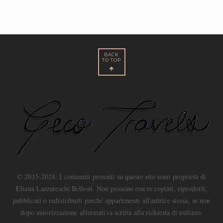
BACK
TO TOP
© 2015-2024. I contenuti presenti su questo sito sono proprietà di
Eliana Lazzareschi Belloni. Non possono essere copiati, riprodotti,
pubblicati o redistribuiti perché appartenenti all'autrice stessa, se non
dopo autorizzazione affermativa scritta alla richiesta di utilizzo.