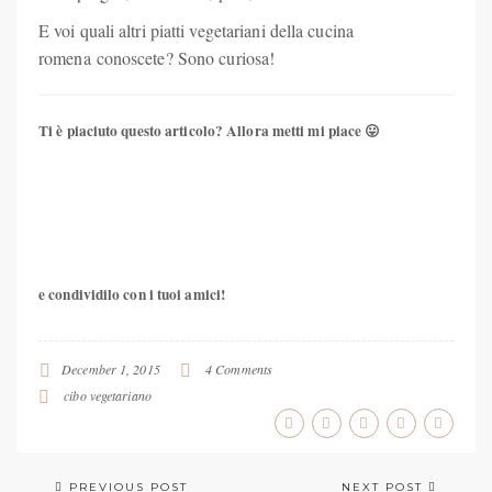
E voi quali altri piatti vegetariani della cucina
romena conoscete? Sono curiosa!
Ti è piaciuto questo articolo? Allora metti mi piace 😛
Pin
It!
e condividilo con i tuoi amici!
December 1, 2015
4 Comments
cibo vegetariano
PREVIOUS POST
NEXT POST