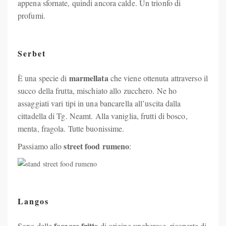
appena sfornate, quindi ancora calde. Un trionfo di
profumi.
Serbet
marmellata
È una specie di
che viene ottenuta attraverso il
succo della frutta, mischiato allo zucchero. Ne ho
assaggiati vari tipi in una bancarella all’uscita dalla
cittadella di Tg. Neamt. Alla vaniglia, frutti di bosco,
menta, fragola. Tutte buonissime.
street food rumeno
Passiamo allo
:
Langos
focacce fritte
Sono delle
di origine ungherese, ricoperte di