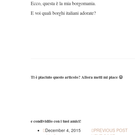
Ecco, questa è la mia borgomania.
E voi quali borghi italiani adorate?
Ti è piaciuto questo articolo? Allora metti mi piace 😛
Share
Share
Share
Pin
on
on
on
It!
Facebook.
Twitter.
Google+
e condividilo con i tuoi amici!
December 4, 2015
PREVIOUS POST