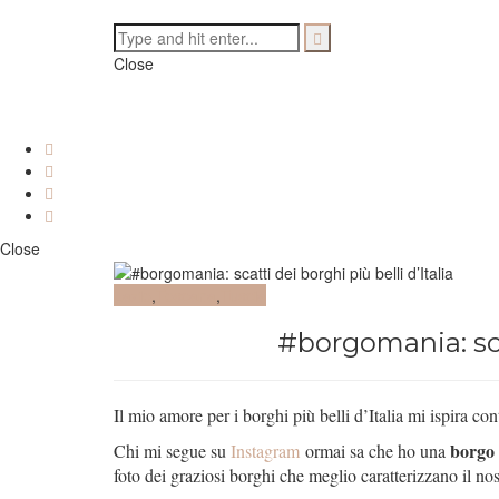
Close
Close
Lazio
,
Toscana
,
Tuscia
#borgomania: scat
Il mio amore per i borghi più belli d’Italia mi ispira 
borgo
Chi mi segue su
Instagram
ormai sa che ho una
foto dei graziosi borghi che meglio caratterizzano il nos