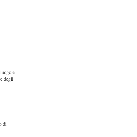
 luogo e
re degli
o di