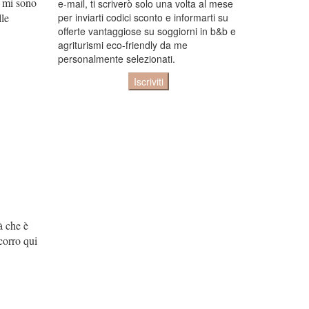
e mi sono
e-mail, ti scriverò solo una volta al mese
per inviarti codici sconto e informarti su
lle
offerte vantaggiose su soggiorni in b&b e
agriturismi eco-friendly da me
personalmente selezionati.
à che è
corro qui