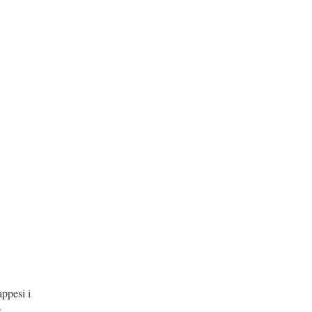
appesi i
o