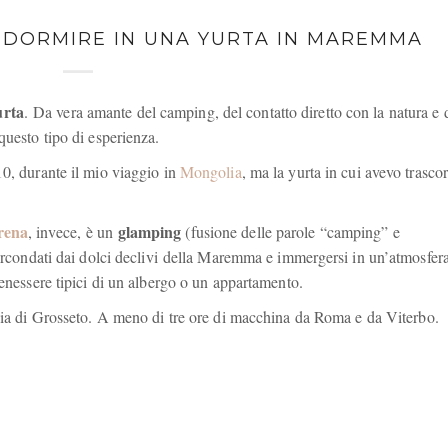
 DORMIRE IN UNA YURTA IN MAREMMA
urta
. Da vera amante del camping, del contatto diretto con la natura e 
questo tipo di esperienza.
10, durante il mio viaggio in
Mongolia
, ma la yurta in cui avevo trasco
erena
glamping
, invece, è un
(fusione delle parole “camping” e
circondati dai dolci declivi della Maremma e immergersi in un’atmosfer
benessere tipici di un albergo o un appartamento.
cia di Grosseto. A meno di tre ore di macchina da Roma e da Viterbo.