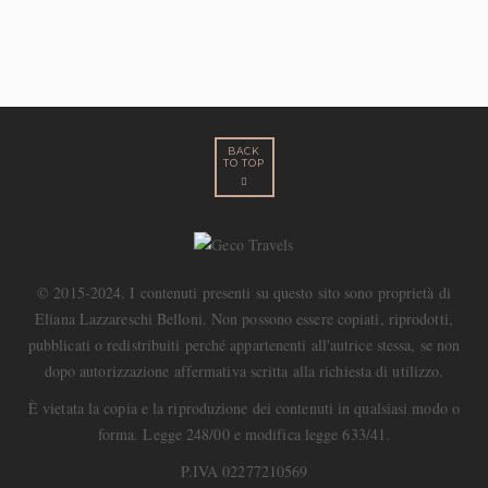
BACK
TO TOP
© 2015-2024. I contenuti presenti su questo sito sono proprietà di
Eliana Lazzareschi Belloni. Non possono essere copiati, riprodotti,
pubblicati o redistribuiti perché appartenenti all'autrice stessa, se non
dopo autorizzazione affermativa scritta alla richiesta di utilizzo.
È vietata la copia e la riproduzione dei contenuti in qualsiasi modo o
forma. Legge 248/00 e modifica legge 633/41.
P.IVA 02277210569