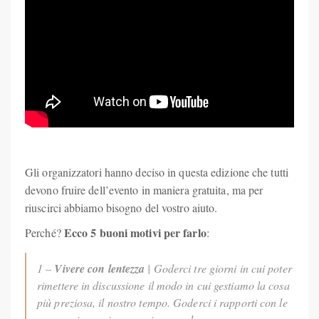
Gli organizzatori hanno deciso in questa edizione che tutti
devono fruire dell’evento in maniera gratuita, ma per
riuscirci abbiamo bisogno del vostro aiuto.
Ecco 5 buoni motivi per farlo
Perché?
:
1 –
Vivere con lentezza
| Goderci tre giorni in cui poter
rimettere in discussione il modo in cui gestiamo la cosa
più preziosa, il nostro tempo. Goderci i rapporti con le