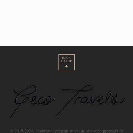
BACK
TO TOP
© 2015-2024. I contenuti presenti su questo sito sono proprietà di