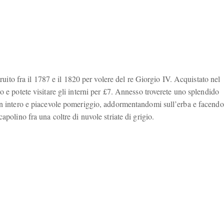
truito fra il 1787 e il 1820 per volere del re Giorgio IV. Acquistato nel
o e potete visitare gli interni per £7. Annesso troverete uno splendido
 un intero e piacevole pomeriggio, addormentandomi sull’erba e facend
apolino fra una coltre di nuvole striate di grigio.