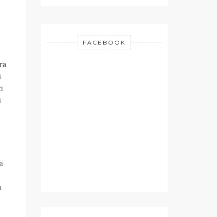
FACEBOOK
ra
i
i
i
ù
la
a