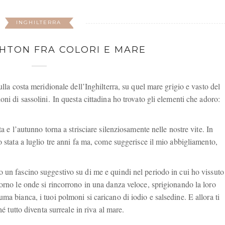
INGHILTERRA
GHTON FRA COLORI E MARE
ulla costa meridionale dell’Inghilterra, su quel mare grigio e vasto del
ni di sassolini. In questa cittadina ho trovato gli elementi che adoro:
a e l’autunno torna a strisciare silenziosamente nelle nostre vite. In
o stata a luglio tre anni fa ma, come suggerisce il mio abbigliamento,
 un fascino suggestivo su di me e quindi nel periodo in cui ho vissuto
orno le onde si rincorrono in una danza veloce, sprigionando la loro
ma bianca, i tuoi polmoni si caricano di iodio e salsedine. E allora ti
hé tutto diventa surreale in riva al mare.