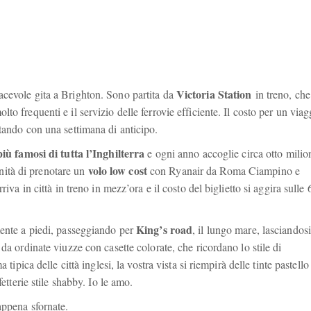
Victoria Station
acevole gita a Brighton. Sono partita da
in treno, che
o frequenti e il servizio delle ferrovie efficiente. Il costo per un viag
tando con una settimana di anticipo.
più famosi di tutta l’Inghilterra
e ogni anno accoglie circa otto milio
volo low cost
tunità di prenotare un
con Ryanair da Roma Ciampino e
iva in città in treno in mezz’ora e il costo del biglietto si aggira sulle 
King’s road
mente a piedi, passeggiando per
, il lungo mare, lasciandosi
da ordinate viuzze con casette colorate, che ricordano lo stile di
tipica delle città inglesi, la vostra vista si riempirà delle tinte pastello
fetterie stile shabby. Io le amo.
appena sfornate.