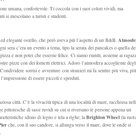
ione umana, confortevole. Ti coccola con i suoi colori vividi, ma
i si mescolano a turisti e studenti.
Atmosfe
o ed elegante ostello, che però aveva più l’aspetto di un B&B.
gni sera c’era un evento a tema, tipo la serata dei pancakes o quella de
izza e non potei che esserne felice. Ci siamo riuniti, assieme ai ragazz
stre pizze con dei fornetti elettrici. Adoro l’atmosfera accogliente degl
a. Condividere sorrisi e avventure con stranieri mi fa sentire più viva, pi
l’impressione di essere piccoli e sperduti.
iosa città. C’è la vivacità tipica di una località di mare, racchiusa nel
ge pittoresche di sassi ruvidi su cui si riversano le persone appena un
Brighton Wheel
aratteristiche sdraio di legno e tela a righe; la
(la ruot
Pier
che, con il suo candore, si allunga verso il mare, dove le onde si
.