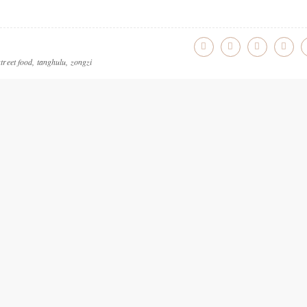
street food
,
tanghulu
,
zongzi