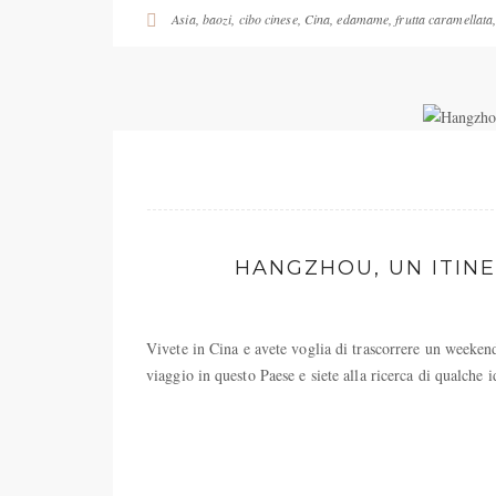
Asia
,
baozi
,
cibo cinese
,
Cina
,
edamame
,
frutta caramellata
HANGZHOU, UN ITINE
Vivete in Cina e avete voglia di trascorrere un weeke
viaggio in questo Paese e siete alla ricerca di qualche id