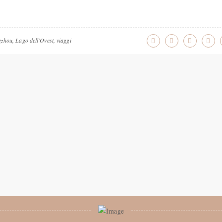
zhou
,
Lago dell'Ovest
,
viaggi