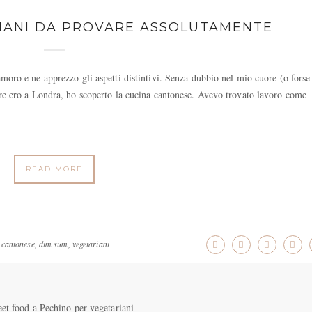
RIANI DA PROVARE ASSOLUTAMENTE
amoro e ne apprezzo gli aspetti distintivi. Senza dubbio nel mio cuore (o forse
ntre ero a Londra, ho scoperto la cucina cantonese. Avevo trovato lavoro come
READ MORE
 cantonese
,
dim sum
,
vegetariani