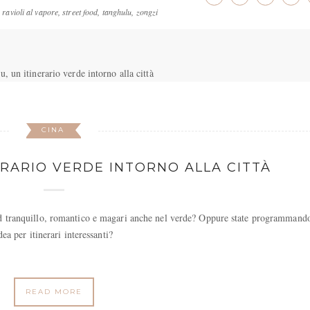
,
ravioli al vapore
,
street food
,
tanghulu
,
zongzi
CINA
RARIO VERDE INTORNO ALLA CITTÀ
nd tranquillo, romantico e magari anche nel verde? Oppure state programmand
ea per itinerari interessanti?
READ MORE