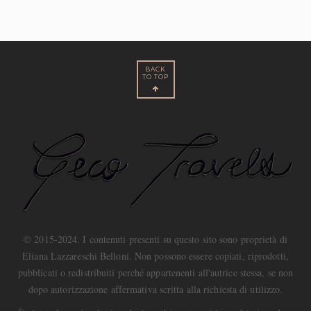
BACK
TO TOP
© 2015-2024. I contenuti presenti su questo sito sono proprietà di
Eliana Lazzareschi Belloni. Non possono essere copiati, riprodotti,
pubblicati o redistribuiti perché appartenenti all'autrice stessa, se non
dopo autorizzazione affermativa scritta alla richiesta di utilizzo.