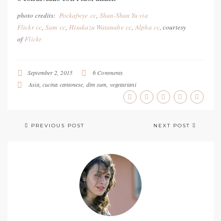
photo credits:
Pockafwye
cc
,
Shan-Shan Yu via
Flickr
cc
,
Sam
cc
,
Hisakazu Watanabe
cc
,
Alpha
cc
, courtesy
of
Flickr
September 2, 2015
6 Comments
Asia
,
cucina cantonese
,
dim sum
,
vegetariani
PREVIOUS POST
NEXT POST