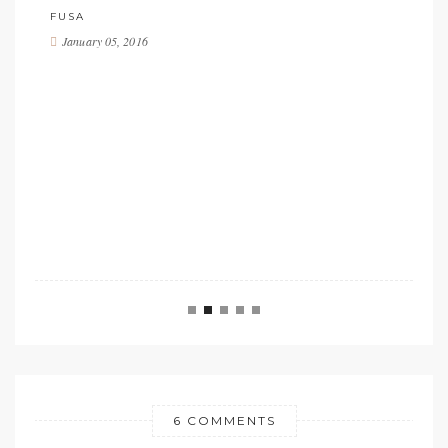
LE MIGLIORI TAPAS VEGETARIANE DI BARCELLONA
September 02, 2015
6 COMMENTS