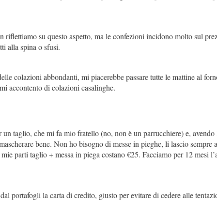
n riflettiamo su questo aspetto, ma le confezioni incidono molto sul pre
i alla spina o sfusi.
lle colazioni abbondanti, mi piacerebbe passare tutte le mattine al for
mi accontento di colazioni casalinghe.
 un taglio, che mi fa mio fratello (no, non è un parrucchiere) e, avendo 
 a mascherare bene. Non ho bisogno di messe in pieghe, li lascio sempre a
le mie parti taglio + messa in piega costano €25. Facciamo per 12 mesi l
 dal portafogli la carta di credito, giusto per evitare di cedere alle tentaz