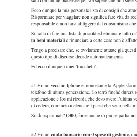
sarà comunque piacevole per voi sapere che non siete so
Ecco dunque la mia personale lista di consigli che attuo
Risparmiare per viaggiare non significa fare vita da re
responsabile e non farsi affliggere dal consumismo che d
Si tratta di fare una lista di priorità ed eliminare tutto
in beni materiali
e rinunciare a certe cose non è affatt
Tengo a precisare che, se ovviamente attuate già questi
questo tipo di discorso decade automaticamente.
Ed ecco dunque i miei ‘trucchetti’.
#1 Ho un vecchio Iphone e, nonostante la Apple sforni n
telefono di ultima generazione. Lo terrò finché durerà
applicazione e Ios mi ricorda che devo avere l’ultima v
di cedere, comincio a elencare i paesi che sono nella 
€300
Soldi risparmiati?
, forse anche di più se parliamo 
conto bancario con 0 spese di gestione
#2 Ho un
, qu