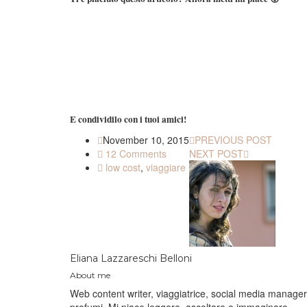
Share
Share
Share
Pin
on
on
on
It!
Facebook.
Twitter.
Google+
E condividilo con i tuoi amici!
November 10, 2015
PREVIOUS POST
12 Comments
NEXT POST
low cost
,
viaggiare
Eliana Lazzareschi Belloni
About me
Web content writer, viaggiatrice, social media manager. V