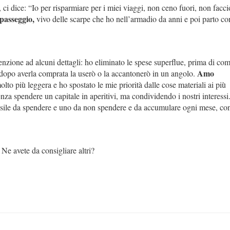
 ci dice: “Io
per risparmiare per i miei viaggi, non ceno fuori, non facci
 passeggio,
vivo delle scarpe che ho nell’armadio da anni e poi parto con
tenzione ad alcuni dettagli: ho eliminato le spese superflue, prima di co
Amo
dopo averla comprata la userò o la accantonerò in un angolo.
lto più leggera e ho spostato le mie priorità dalle cose materiali ai più
enza spendere un capitale in aperitivi, ma condividendo i nostri interess
nsile da spendere e uno da non spendere e da accumulare ogni mese, co
 Ne avete da consigliare altri?