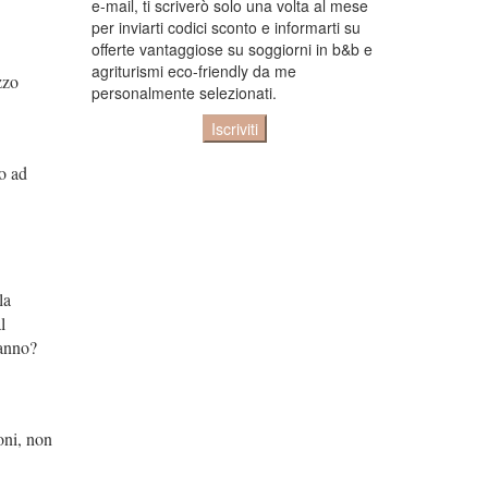
e-mail, ti scriverò solo una volta al mese
per inviarti codici sconto e informarti su
offerte vantaggiose su soggiorni in b&b e
agriturismi eco-friendly da me
zzo
personalmente selezionati.
no ad
la
l
’anno?
ioni, non