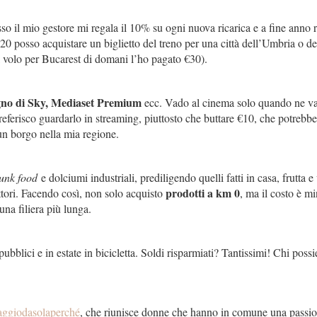
so il mio gestore mi regala il 10% su ogni nuova ricarica e a fine anno 
€20 posso acquistare un biglietto del treno per una città dell’Umbria o de
l volo per Bucarest di domani l’ho pagato €30).
gno di Sky, Mediaset Premium
ecc. Vado al cinema solo quando ne va
eferisco guardarlo in streaming, piuttosto che buttare €10, che potrebbe 
un borgo nella mia regione.
junk food
e dolciumi industriali, prediligendo quelli fatti in casa, frutta e
prodotti a km 0
ttori. Facendo così, non solo acquisto
, ma il costo è mi
una filiera più lunga.
bblici e in estate in bicicletta. Soldi risparmiati? Tantissimi! Chi poss
aggiodasolaperché
, che riunisce donne che hanno in comune una passio