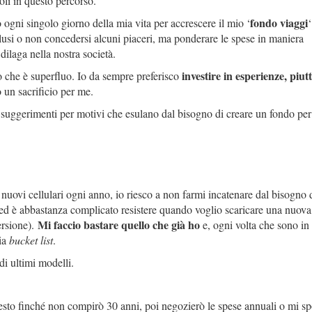
li in questo percorso.
fondo viaggi
 ogni singolo giorno della mia vita per accrescere il mio ‘
‘
clusi o non concedersi alcuni piaceri, ma ponderare le spese in maniera
ilaga nella nostra società.
investire in esperienze, piut
 ciò che è superfluo. Io da sempre preferisco
o un sacrificio per me.
 suggerimenti per motivi che esulano dal bisogno di creare un fondo per 
uovi cellulari ogni anno, io riesco a non farmi incatenare dal bisogno 
 (ed è abbastanza complicato resistere quando voglio scaricare una nuova
Mi faccio bastare quello che già ho
ersione).
e, ogni volta che sono in
mia
bucket list
.
di ultimi modelli.
esto finché non compirò 30 anni, poi negozierò le spese annuali o mi sp