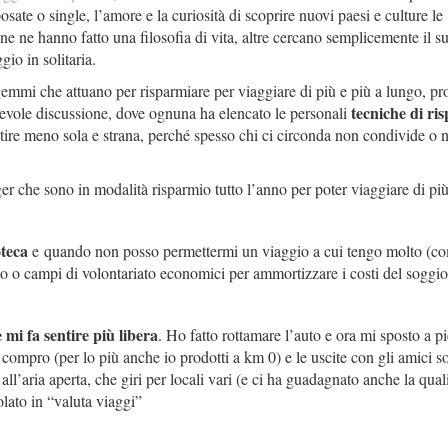
sate o single, l’amore e la curiosità di scoprire nuovi paesi e culture le
e ne hanno fatto una filosofia di vita, altre cercano semplicemente il s
io in solitaria.
tagemmi che attuano per risparmiare per viaggiare di più e più a lungo, pr
tecniche di ri
acevole discussione, dove ognuna ha elencato le personali
tire meno sola e strana, perché spesso chi ci circonda non condivide o 
r che sono in modalità risparmio tutto l’anno per poter viaggiare di più
oteca
e quando non posso permettermi un viaggio a cui tengo molto (c
io o campi di volontariato economici per ammortizzare i costi del soggio
mi fa sentire più libera
. Ho fatto rottamare l’auto e ora mi sposto a pi
compro (per lo più anche io prodotti a km 0) e le uscite con gli amici s
l’aria aperta, che giri per locali vari (e ci ha guadagnato anche la quali
lato in “valuta viaggi”