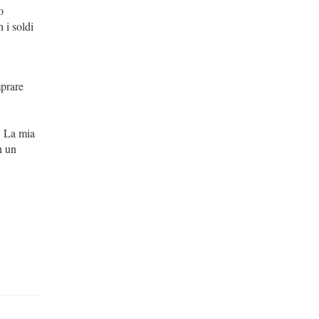
o
 i soldi
mprare
i. La mia
n un