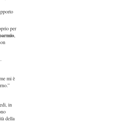
upporto
oprio per
sparmio
,
non
.
ome mi è
rno.”
edi, in
ono
tà della