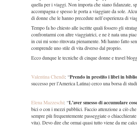
quella per i viaggi. Non importa che siano fidanzate, spo
accompagna e spesso le porta a viaggiare da sole. Alcun
di donne che le hanno precedute nell’esperienza di viagg
Tempo fa ho chiesto alle iscritte quali fossero gli stra
confrontarmi con altre viaggiatrici, e ne è nata una pi
in cui mi sono ritrovata pienamente. Mi hanno fatto sen
comprende uno stile di vita diverso dal proprio.
Ecco dunque le tecniche di cinque donne e travel blogge
Prendo in prestito i libri in bibli
Valentina Chendi
: “
successo per l’America Latina) cerco una borsa di stud
L’aver smesso di accumulare cose 
Elena Mazzeschi
:
“
bici o con i mezzi pubblici. Faccio attenzione a
ciò che 
sempre più frequentemente passeggiate o chiacchierate al
vita). Devo dire che ormai quasi tutto viene da me calco