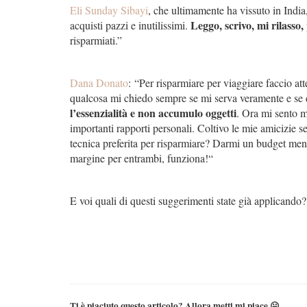
Eli Sunday Sibayi
, che ultimamente ha vissuto in India,
Leggo, scrivo, mi rilasso,
acquisti pazzi e inutilissimi.
risparmiati.”
Dana Donato
: “Per risparmiare per viaggiare faccio at
qualcosa mi chiedo sempre se mi serva veramente e se 
l’essenzialità e non accumulo oggetti
. Ora mi sento mo
importanti rapporti personali. Coltivo le mie amicizie s
tecnica preferita per risparmiare? Darmi un budget me
margine per entrambi, funziona!
“
E voi quali di questi suggerimenti state già applicando?
Ti è piaciuto questo articolo? Allora metti mi piace 😛